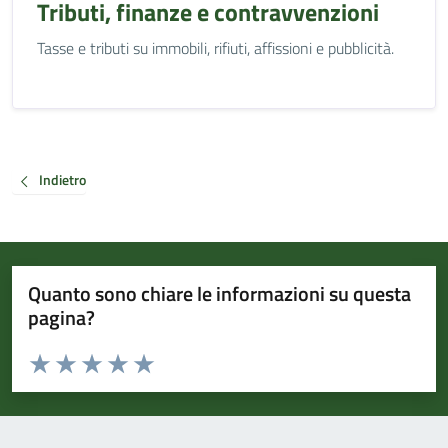
Tributi, finanze e contravvenzioni
Tasse e tributi su immobili, rifiuti, affissioni e pubblicità.
Indietro
Quanto sono chiare le informazioni su questa
pagina?
Valuta da 1 a 5 stelle la pagina
Valuta 1 stelle su 5
Valuta 2 stelle su 5
Valuta 3 stelle su 5
Valuta 4 stelle su 5
Valuta 5 stelle su 5