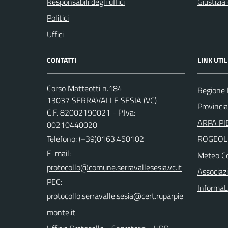
Responsabili degli uffici
Giustizia
Politici
Uffici
CONTATTI
LINK UTIL
Corso Matteotti n.184
Regione
13037 SERRAVALLE SESIA (VC)
Provincia 
C.F. 82002190021 - P.Iva:
ARPA PI
00210440020
Telefono:
(+39)0163.450102
ROGEOL
E-mail:
Meteo Co
Associazi
PEC:
InformaL