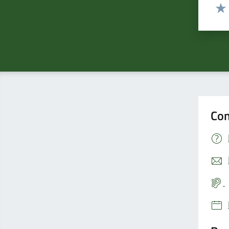
Valut
Valu
Con