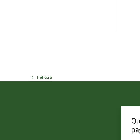
Indietro
Qu
pa