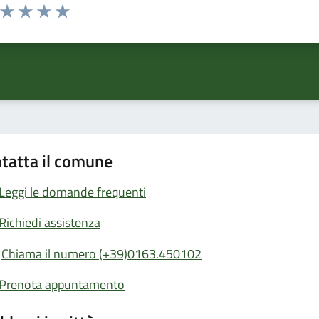
a da 1 a 5 stelle la pagina
ta 1 stelle su 5
Valuta 2 stelle su 5
Valuta 3 stelle su 5
Valuta 4 stelle su 5
Valuta 5 stelle su 5
tatta il comune
Leggi le domande frequenti
Richiedi assistenza
Chiama il numero (+39)0163.450102
Prenota appuntamento