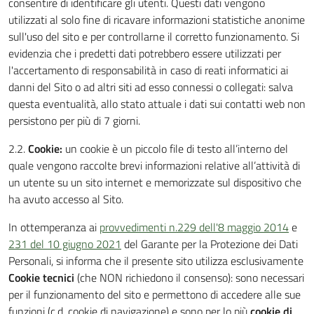
consentire di identificare gli utenti. Questi dati vengono
utilizzati al solo fine di ricavare informazioni statistiche anonime
sull'uso del sito e per controllarne il corretto funzionamento. Si
evidenzia che i predetti dati potrebbero essere utilizzati per
l'accertamento di responsabilità in caso di reati informatici ai
danni del Sito o ad altri siti ad esso connessi o collegati: salva
questa eventualità, allo stato attuale i dati sui contatti web non
persistono per più di 7 giorni.
2.2.
Cookie:
un cookie è un piccolo file di testo all’interno del
quale vengono raccolte brevi informazioni relative all’attività di
un utente su un sito internet e memorizzate sul dispositivo che
ha avuto accesso al Sito.
In ottemperanza ai
provvedimenti n.229 dell'8 maggio 2014
e
231 del 10 giugno 2021
del Garante per la Protezione dei Dati
Personali, si informa che il presente sito utilizza esclusivamente
Cookie tecnici
(che NON richiedono il consenso): sono necessari
per il funzionamento del sito e permettono di accedere alle sue
funzioni (c.d. cookie di navigazione) e sono per lo più
cookie di