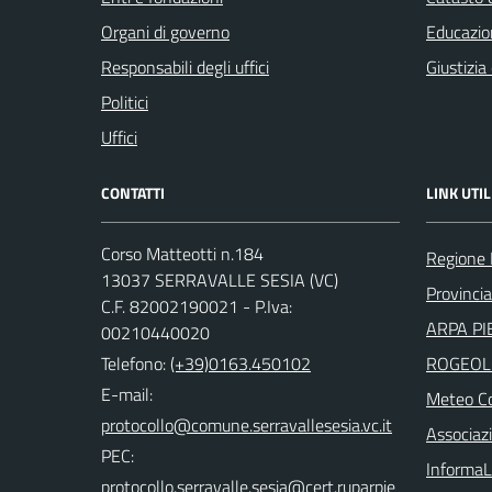
Organi di governo
Educazio
Responsabili degli uffici
Giustizia
Politici
Uffici
CONTATTI
LINK UTIL
Corso Matteotti n.184
Regione
13037 SERRAVALLE SESIA (VC)
Provincia 
C.F. 82002190021 - P.Iva:
ARPA PI
00210440020
Telefono:
(+39)0163.450102
ROGEOL
E-mail:
Meteo Co
Associazi
PEC:
InformaL