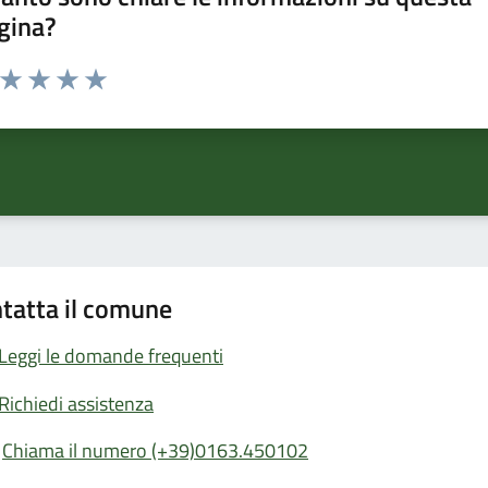
gina?
a da 1 a 5 stelle la pagina
ta 1 stelle su 5
Valuta 2 stelle su 5
Valuta 3 stelle su 5
Valuta 4 stelle su 5
Valuta 5 stelle su 5
tatta il comune
Leggi le domande frequenti
Richiedi assistenza
Chiama il numero (+39)0163.450102