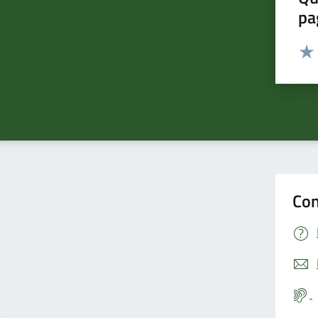
pa
Valut
Valu
Con