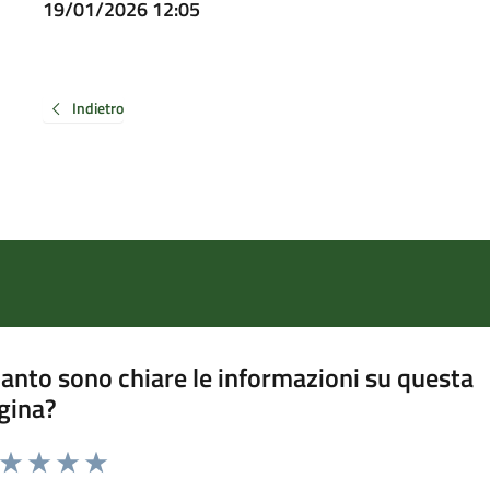
19/01/2026 12:05
Indietro
anto sono chiare le informazioni su questa
gina?
a da 1 a 5 stelle la pagina
ta 1 stelle su 5
Valuta 2 stelle su 5
Valuta 3 stelle su 5
Valuta 4 stelle su 5
Valuta 5 stelle su 5