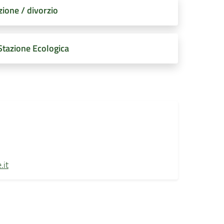
ione / divorzio
Stazione Ecologica
.it