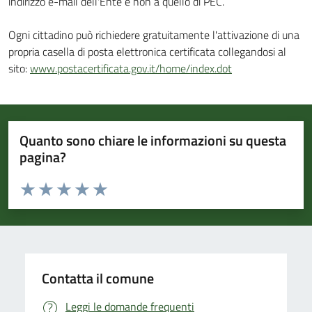
indirizzo e-mail dell'Ente e non a quello di PEC.
Ogni cittadino può richiedere gratuitamente l'attivazione di una
propria casella di posta elettronica certificata collegandosi al
sito:
www.postacertificata.gov.it/home/index.dot
Quanto sono chiare le informazioni su questa
pagina?
Valuta da 1 a 5 stelle la pagina
Valuta 1 stelle su 5
Valuta 2 stelle su 5
Valuta 3 stelle su 5
Valuta 4 stelle su 5
Valuta 5 stelle su 5
Contatta il comune
Leggi le domande frequenti