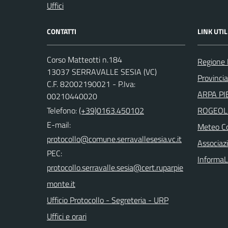
Uffici
CONTATTI
LINK UTIL
Corso Matteotti n.184
Regione
13037 SERRAVALLE SESIA (VC)
Provincia 
C.F. 82002190021 - P.Iva:
ARPA PI
00210440020
Telefono:
(+39)0163.450102
ROGEOL
E-mail:
Meteo Co
Associazi
PEC:
InformaL
Ufficio Protocollo - Segreteria - URP
Uffici e orari