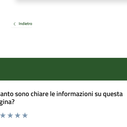
Indietro
anto sono chiare le informazioni su questa
gina?
a da 1 a 5 stelle la pagina
ta 1 stelle su 5
Valuta 2 stelle su 5
Valuta 3 stelle su 5
Valuta 4 stelle su 5
Valuta 5 stelle su 5