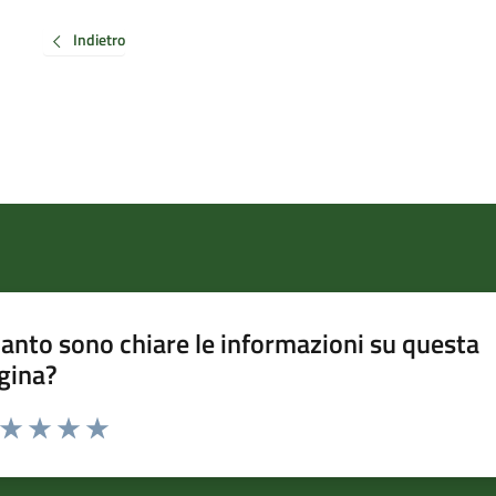
Indietro
anto sono chiare le informazioni su questa
gina?
a da 1 a 5 stelle la pagina
ta 1 stelle su 5
Valuta 2 stelle su 5
Valuta 3 stelle su 5
Valuta 4 stelle su 5
Valuta 5 stelle su 5