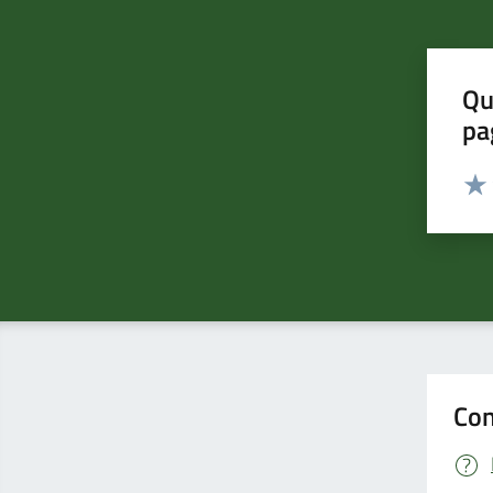
Qu
pa
Valut
Valu
Con