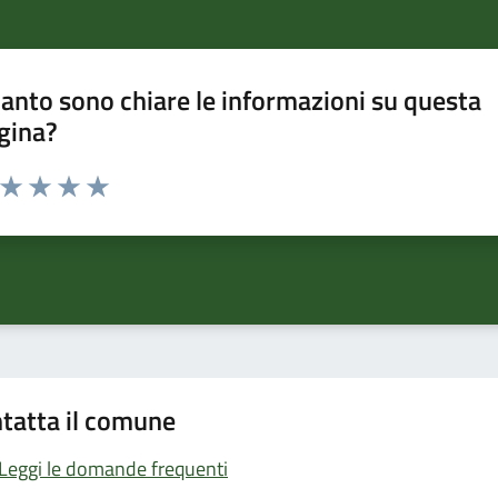
anto sono chiare le informazioni su questa
gina?
a da 1 a 5 stelle la pagina
ta 1 stelle su 5
Valuta 2 stelle su 5
Valuta 3 stelle su 5
Valuta 4 stelle su 5
Valuta 5 stelle su 5
tatta il comune
Leggi le domande frequenti