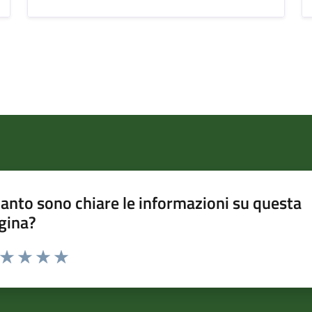
anto sono chiare le informazioni su questa
gina?
a da 1 a 5 stelle la pagina
ta 1 stelle su 5
Valuta 2 stelle su 5
Valuta 3 stelle su 5
Valuta 4 stelle su 5
Valuta 5 stelle su 5