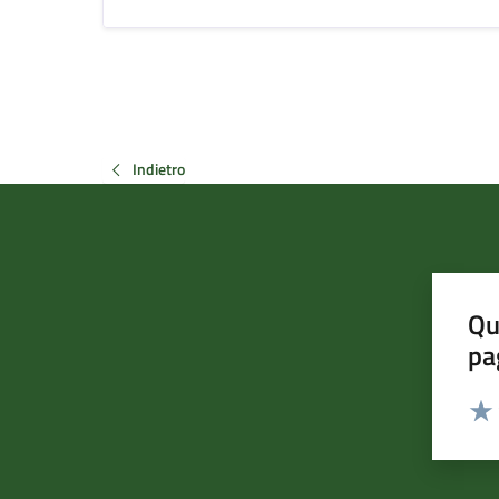
Indietro
Qu
pa
Valut
Valu