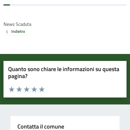
News Scaduta
Indietro
Quanto sono chiare le informazioni su questa
pagina?
Valuta da 1 a 5 stelle la pagina
Valuta 1 stelle su 5
Valuta 2 stelle su 5
Valuta 3 stelle su 5
Valuta 4 stelle su 5
Valuta 5 stelle su 5
Contatta il comune