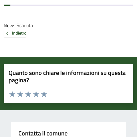
News Scaduta
Indietro
Quanto sono chiare le informazioni su questa
pagina?
Valuta da 1 a 5 stelle la pagina
Valuta 1 stelle su 5
Valuta 2 stelle su 5
Valuta 3 stelle su 5
Valuta 4 stelle su 5
Valuta 5 stelle su 5
Contatta il comune