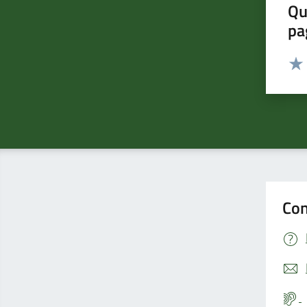
Qu
pa
Valut
Valu
Con