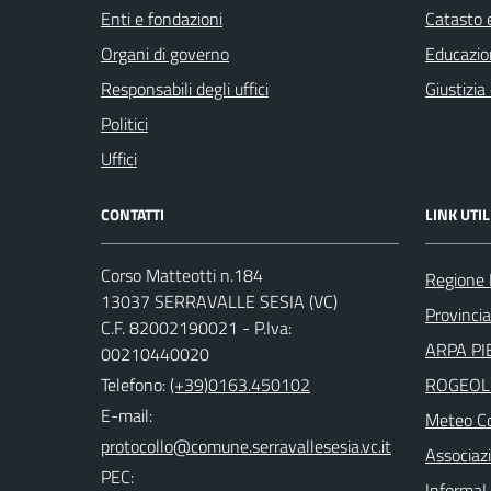
Enti e fondazioni
Catasto e
Organi di governo
Educazio
Responsabili degli uffici
Giustizia
Politici
Uffici
CONTATTI
LINK UTIL
Corso Matteotti n.184
Regione
13037 SERRAVALLE SESIA (VC)
Provincia 
C.F. 82002190021 - P.Iva:
ARPA PI
00210440020
Telefono:
(+39)0163.450102
ROGEOL
E-mail:
Meteo Co
Associazi
PEC:
InformaL