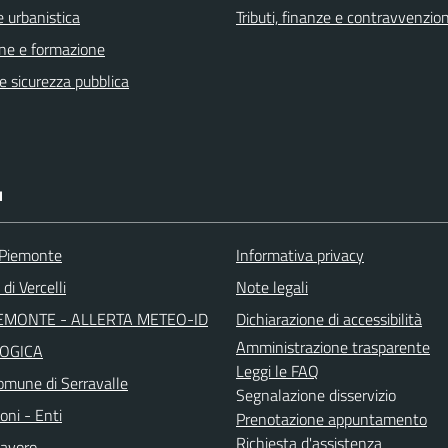
 urbanistica
Tributi, finanze e contravvenzion
ne e formazione
 e sicurezza pubblica
I
 Piemonte
Informativa privacy
di Vercelli
Note legali
EMONTE - ALLERTA METEO-ID
Dichiarazione di accessibilità
Amministrazione trasparente
OGICA
Leggi le FAQ
mune di Serravalle
Segnalazione disservizio
oni - Enti
Prenotazione appuntamento
Richiesta d'assistenza
avoro