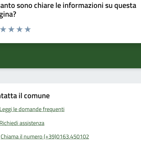
anto sono chiare le informazioni su questa
gina?
a da 1 a 5 stelle la pagina
ta 1 stelle su 5
Valuta 2 stelle su 5
Valuta 3 stelle su 5
Valuta 4 stelle su 5
Valuta 5 stelle su 5
tatta il comune
Leggi le domande frequenti
Richiedi assistenza
Chiama il numero (+39)0163.450102